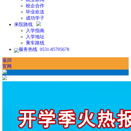
校企合作
毕业欢送
成功学子
来院路线
入学指南
入学地址
乘车路线
服务热线 0531-85705678
返回
官网